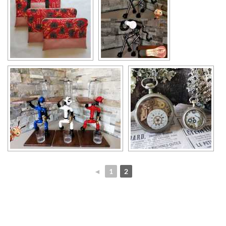
◄
1
2