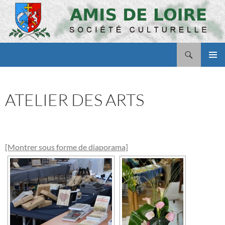
Aller
au
contenu
Recherche
Amis de Loire
MENU
PRINCI
ATELIER DES ARTS
[Montrer sous forme de diaporama]