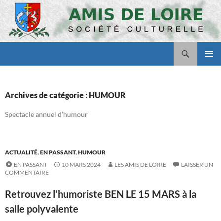
Aller
au
contenu
Recherche
Amis de Loire
MENU
PRINCI
Archives de catégorie : HUMOUR
Spectacle annuel d’humour
ACTUALITÉ
,
EN PASSANT
,
HUMOUR
EN PASSANT
10 MARS 2024
LES AMIS DE LOIRE
LAISSER UN
COMMENTAIRE
Retrouvez l’humoriste BEN LE 15 MARS à la
salle polyvalente