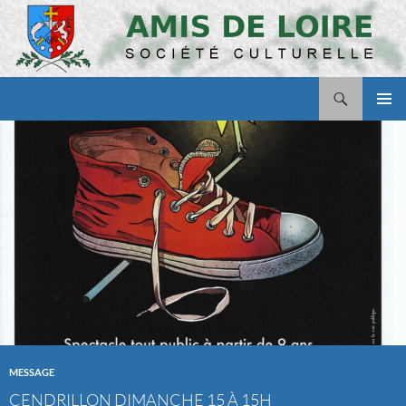
Aller
au
contenu
Recherche
Amis de Loire
MENU
PRINCI
MESSAGE
CENDRILLON DIMANCHE 15 À 15H