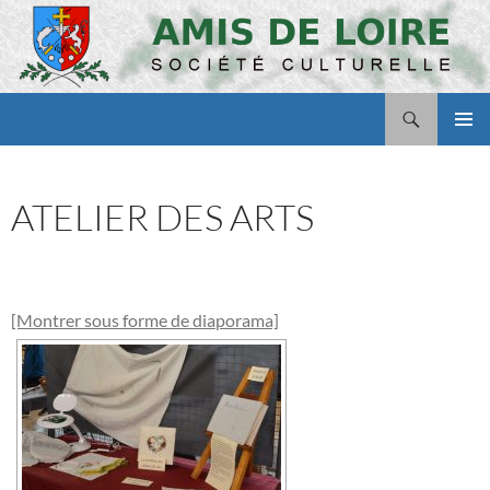
Aller
au
contenu
Recherche
Amis de Loire
MENU
PRINCI
ATELIER DES ARTS
[Montrer sous forme de diaporama]