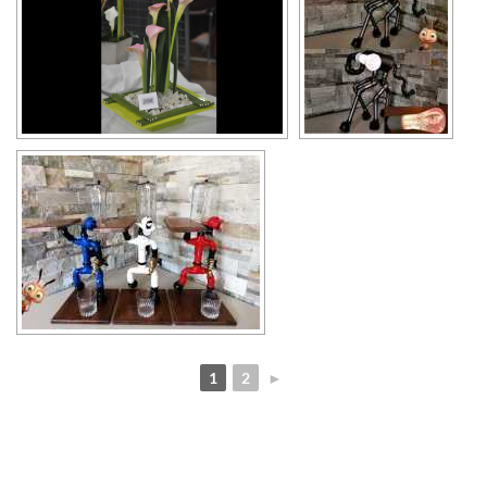
1
2
►