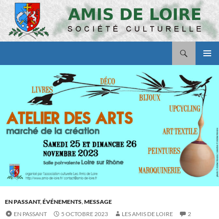
Aller
au
contenu
Recherche
Amis de Loire
MENU
PRINCI
EN PASSANT
,
ÉVÉNEMENTS
,
MESSAGE
EN PASSANT
5 OCTOBRE 2023
LES AMIS DE LOIRE
2