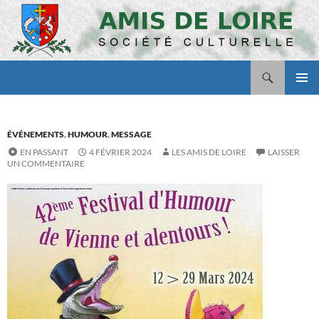
Aller
au
contenu
Recherche
Amis de Loire
MENU
PRINCI
ÉVÉNEMENTS
,
HUMOUR
,
MESSAGE
EN PASSANT
4 FÉVRIER 2024
LES AMIS DE LOIRE
LAISSER
UN COMMENTAIRE