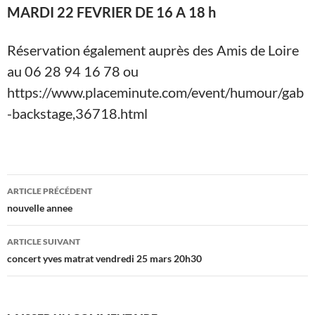
MARDI 22 FEVRIER DE 16 A
18 h
Réservation également auprès des Amis de Loire
au 06 28 94 16 78 ou
https://www.placeminute.com/event/humour/gab
-backstage,36718.html
Navigation
ARTICLE PRÉCÉDENT
des
nouvelle annee
articles
ARTICLE SUIVANT
concert yves matrat vendredi 25 mars 20h30