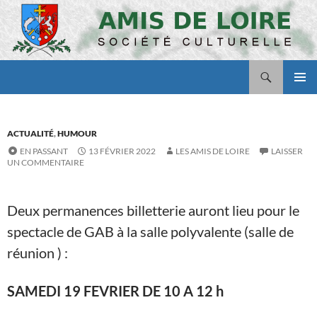
Aller
au
contenu
Recherche
Amis de Loire
MENU
PRINCI
ACTUALITÉ
,
HUMOUR
EN PASSANT
13 FÉVRIER 2022
LES AMIS DE LOIRE
LAISSER
UN COMMENTAIRE
Deux permanences billetterie auront lieu pour le
spectacle de GAB à la salle polyvalente (salle de
réunion ) :
SAMEDI 19 FEVRIER DE 10 A 12 h