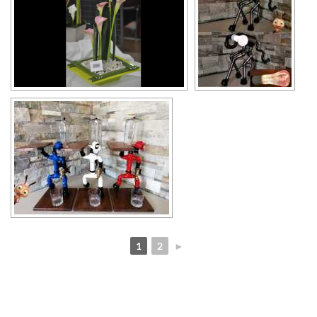
1
2
►