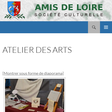
Aller
au
contenu
Recherche
Amis de Loire
MENU
PRINCI
ATELIER DES ARTS
[Montrer sous forme de diaporama]