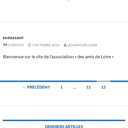
EN PASSANT
CITATION
1 OCTOBRE 2014
LES AMIS DE LOIRE
Bienvenue sur le site de l’association « des amis de Loire »
Navigation
← PRÉCÉDENT
1
…
11
12
des
articles
DERNIERS ARTICLES