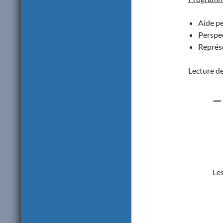
Aide p
Perspec
Représ
Lecture de
—
Les