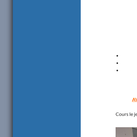
A
Cours le j