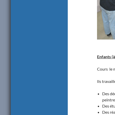
Enfants (à
Cours le 
Ils travail
Des dé
peintre
Des ét
Des réa