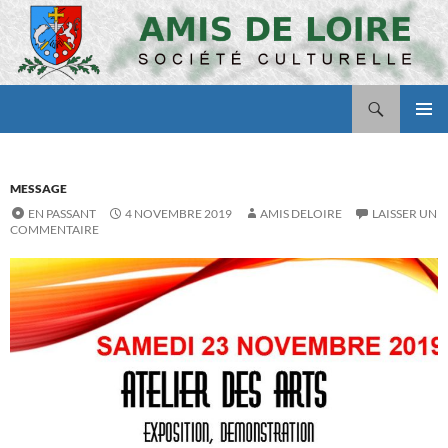
Aller
au
contenu
Recherche
Amis de Loire
MENU
PRINCI
MESSAGE
EN PASSANT
4 NOVEMBRE 2019
AMIS DELOIRE
LAISSER UN
COMMENTAIRE