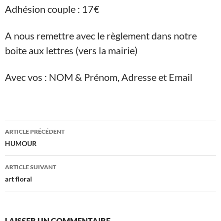
Adhésion couple : 17€
A nous remettre avec le règlement dans notre
boite aux lettres (vers la mairie)
Avec vos : NOM & Prénom, Adresse et Email
Navigation
ARTICLE PRÉCÉDENT
des
HUMOUR
articles
ARTICLE SUIVANT
art floral
LAISSER UN COMMENTAIRE