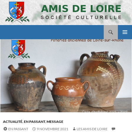
Aller
au
contenu
Recherche
Amis de Loire
MENU
PRINCI
ACTUALITÉ
,
EN PASSANT
,
MESSAGE
EN PASSANT
9 NOVEMBRE 2021
LES AMIS DE LOIRE