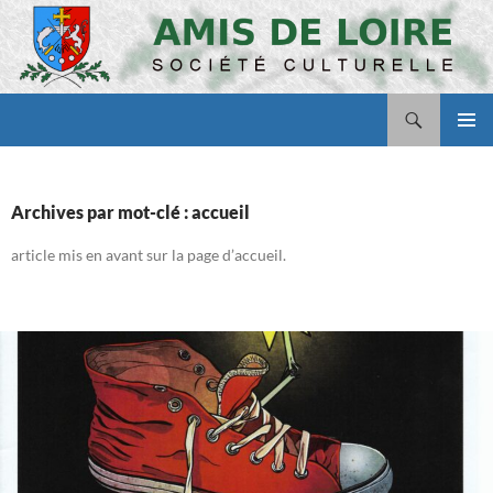
Aller
au
contenu
Recherche
Amis de Loire
MENU
PRINCI
Archives par mot-clé : accueil
article mis en avant sur la page d’accueil.