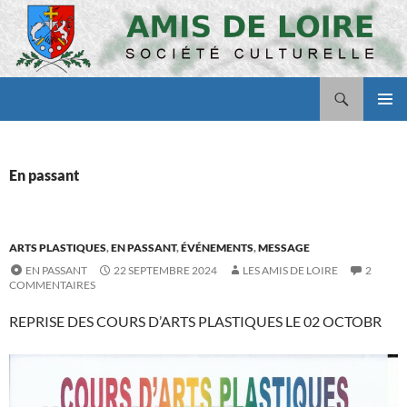
Aller
au
contenu
Recherche
Amis de Loire
MENU
PRINCI
En passant
ARTS PLASTIQUES
,
EN PASSANT
,
ÉVÉNEMENTS
,
MESSAGE
EN PASSANT
22 SEPTEMBRE 2024
LES AMIS DE LOIRE
2
COMMENTAIRES
REPRISE DES COURS D’ARTS PLASTIQUES LE 02 OCTOBR