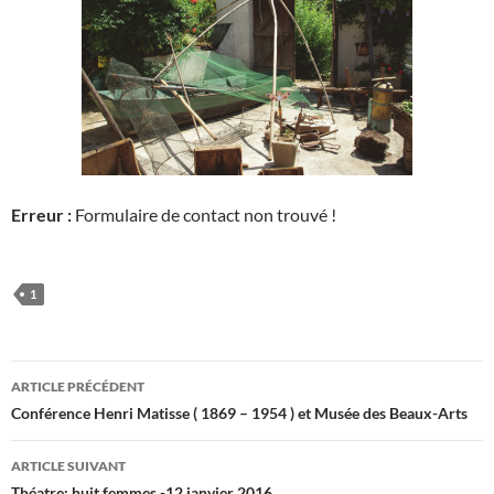
Erreur :
Formulaire de contact non trouvé !
1
Navigation
ARTICLE PRÉCÉDENT
des
Conférence Henri Matisse ( 1869 – 1954 ) et Musée des Beaux-Arts
articles
ARTICLE SUIVANT
Théatre: huit femmes -12 janvier 2016