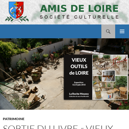
Aller
au
contenu
Recherche
Amis de Loire
MENU
PRINCI
PATRIMOINE
SORTIE DU LIVRE « VIEUX