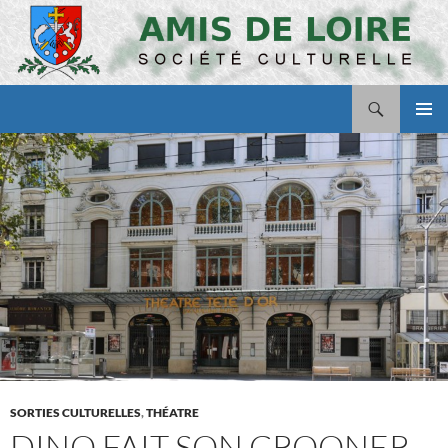
Aller
au
contenu
Recherche
Amis de Loire
MENU
PRINCI
SORTIES CULTURELLES
,
THÉATRE
DINO FAIT SON CROONER