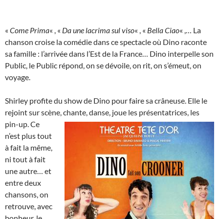
«
Come Prima
« , «
Da une lacrima sul viso
« , «
Bella Ciao
« ,… La
chanson croise la comédie dans ce spectacle où Dino raconte
sa famille : l’arrivée dans l’Est de la France… Dino interpelle son
Public, le Public répond, on se dévoile, on rit, on s’émeut, on
voyage.
Shirley profite du show de Dino pour faire sa crâneuse. Elle le
rejoint sur scène,
chante, danse, joue les présentatrices, les
pin-up. Ce
n’est plus tout
à fait la même,
ni tout à fait
une autre… et
entre deux
chansons, on
retrouve, avec
bonheur, le